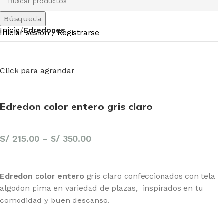
Búsqueda
Inicio
Edredones
Iniciar sesión / Registrarse
Click para agrandar
Edredon color entero gris claro
S/
215.00
–
S/
350.00
Edredon color entero
gris claro confeccionados con tela
algodon pima en variedad de plazas, inspirados en tu
comodidad y buen descanso.