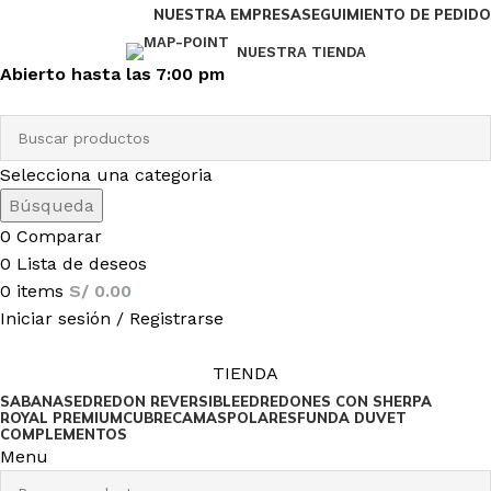
NUESTRA EMPRESA
SEGUIMIENTO DE PEDIDO
NUESTRA TIENDA
Abierto hasta
las 7:00 pm
Selecciona una categoria
Búsqueda
0
Comparar
0
Lista de deseos
0
items
S/
0.00
Iniciar sesión / Registrarse
TIENDA
SABANAS
EDREDON REVERSIBLE
EDREDONES CON SHERPA
ROYAL PREMIUM
CUBRECAMAS
POLARES
FUNDA DUVET
COMPLEMENTOS
Menu