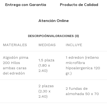
Entrega con Garantia
Producto de Calidad
Atención Online
DESCRIPCIÓN
VALORACIONES (0)
MATERIALES
MEDIDAS
INCLUYE
Algodón pima
1 edredon (relleno
1.5 plaza
200 Hilos
microfibra
(1.80 x
ambas caras
hipoalergenica 120
2.40)
del edredón
gr.)
2 plazas
2 fundas de
(2.30 x
almohada 50 x 70
2.40)